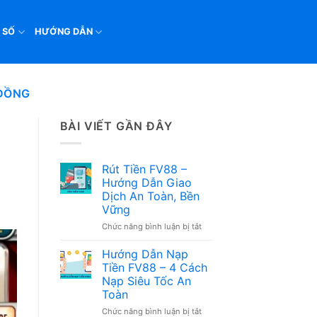
 SỐ
HƯỚNG DẪN
 ĐỒNG
BÀI VIẾT GẦN ĐÂY
Rút Tiền FV88 –
Hướng Dẫn Giao
Dịch An Toàn, Bền
Vững
ở
Chức năng bình luận bị tắt
Rút
Tiền
Hướng Dẫn Nạp
FV88
Tiền FV88 – 4 Cách
–
Nạp Siêu Tốc An
Hướng
Toàn
Dẫn
Giao
ở
Chức năng bình luận bị tắt