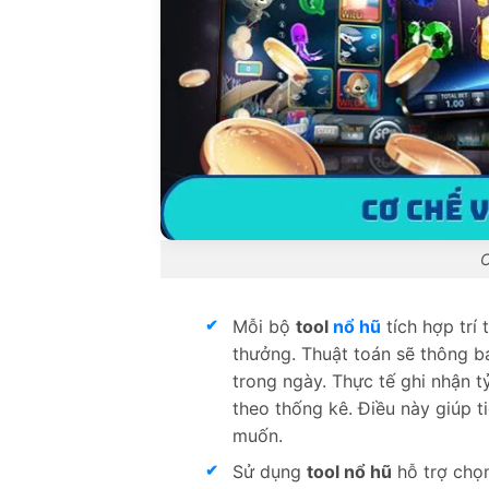
C
Mỗi bộ
tool
nổ hũ
tích hợp trí
thưởng. Thuật toán sẽ thông b
trong ngày. Thực tế ghi nhận 
theo thống kê. Điều này giúp t
muốn.
Sử dụng
tool nổ hũ
hỗ trợ chọn