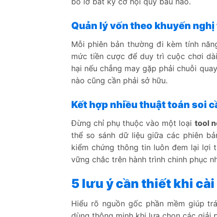
bỏ lỡ bất kỳ cơ hội quý báu nào.
Quản lý vốn theo khuyến nghị
Mỗi phiên bản thường đi kèm tính năn
mức tiền cược để duy trì cuộc chơi dài
hại nếu chẳng may gặp phải chuỗi quay
nào cũng cần phải sở hữu.
Kết hợp nhiều thuật toán soi 
Đừng chỉ phụ thuộc vào một loại
tool 
thể so sánh dữ liệu giữa các phiên bả
kiểm chứng thông tin luôn đem lại lợi
vững chắc trên hành trình chinh phục nh
5 lưu ý cần thiết khi cài
Hiểu rõ nguồn gốc phần mềm giúp trán
dùng thông minh khi lựa chọn các giải ph