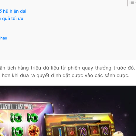
 hũ hiện đại
 quả tối ưu
nhau
 tích hàng triệu dữ liệu từ phiên quay thưởng trước đó.
n hơn khi đưa ra quyết định đặt cược vào các sảnh cược.