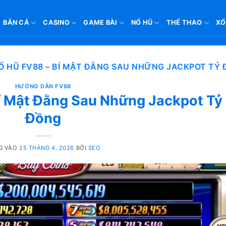
BẮN CÁ
CASINO
GAME BÀI
NỔ HŨ
THỂ THAO
XỔ
Ổ HŨ FV88 – BÍ MẬT ĐẰNG SAU NHỮNG JACKPOT TỶ
HƯỚNG DẪN FV88
í Mật Đằng Sau Những Jackpot Tỷ
Đồng
G VÀO
25 THÁNG 4, 2026
BỞI
SEO