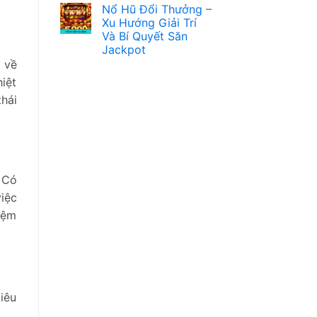
có
FV88
Dương
Nổ Hũ Đổi Thưởng –
bình
–
luận
Xu Hướng Giải Trí
Bí
ở
Mật
Và Bí Quyết Săn
Nổ
Đằng
Hũ
Jackpot
Sau
52
Những
 về
–
Không
Jackpot
Hành
có
Tỷ
hiệt
Trình
bình
Đồng
Chạm
luận
hái
ở
Tay
Nổ
Vào
Hũ
Kho
Đổi
Báu
Thưởng
Cùng
–
FV88
Xu
Hướng
Giải
 Có
Trí
Và
iệc
Bí
Quyết
đệm
Săn
Jackpot
iêu