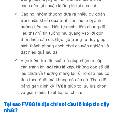
cánh cửa lợi nhuận khổng lồ tại nhà cái.
Các hội nhóm thường đưa ra nhiều dự đoán
trái chiều khiến quá trình soi cầu lô bị ảnh
hưởng tiêu cực. Nên tự mình kiểm chứng dữ
liệu thay vì tin tưởng mù quáng vào lời đồn
thổi thiếu căn cứ. Độc lập trong tư duy giúp
hình thành phong cách chơi chuyên nghiệp và
đạt hiệu quả lâu dài.
Việc kiểm tra tần suất nổ giúp nhận ra cặp
cần tránh khi
soi cầu lô kép
. Những con số đã
lâu chưa về thường mang lại rủi ro cao nếu cố
tình theo đuổi mà không có căn cứ. Theo dõi
bảng gan định kỳ
FV88
giúp tối ưu lựa chọn
và giảm thiểu thiệt hại tài chính.
Tại sao FV88 là địa chỉ soi cầu lô kép tin cậy
nhất?