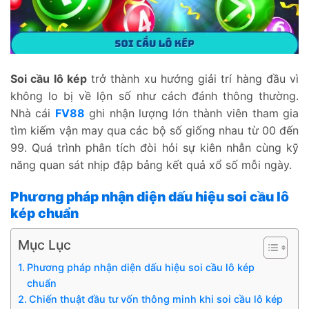
Soi cầu lô kép
trở thành xu hướng giải trí hàng đầu vì
không lo bị về lộn số như cách đánh thông thường.
Nhà cái
FV88
ghi nhận lượng lớn thành viên tham gia
tìm kiếm vận may qua các bộ số giống nhau từ 00 đến
99. Quá trình phân tích đòi hỏi sự kiên nhẫn cùng kỹ
năng quan sát nhịp đập bảng kết quả xổ số mỗi ngày.
Phương pháp nhận diện dấu hiệu soi cầu lô
kép chuẩn
Mục Lục
Phương pháp nhận diện dấu hiệu soi cầu lô kép
chuẩn
Chiến thuật đầu tư vốn thông minh khi soi cầu lô kép