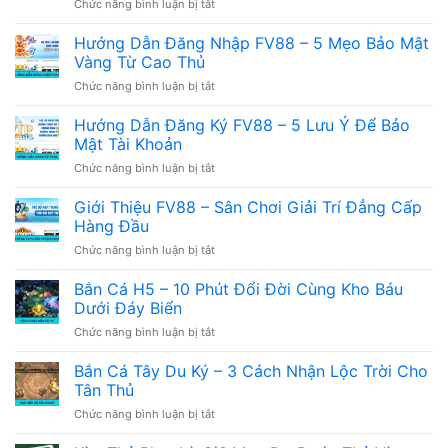
ở
Chức năng bình luận bị tắt
FV88
Toàn,
Hướng
–
Bền
Dẫn
Hướng Dẫn Đăng Nhập FV88 – 5 Mẹo Bảo Mật
4
Vững
Tải
Cách
Vàng Từ Cao Thủ
App
Nạp
ở
Chức năng bình luận bị tắt
FV88
Siêu
Hướng
–
Tốc
Dẫn
Hướng Dẫn Đăng Ký FV88 – 5 Lưu Ý Để Bảo
3
An
Đăng
Cách
Mật Tài Khoản
Toàn
Nhập
Bảo
ở
Chức năng bình luận bị tắt
FV88
Mật
Hướng
–
Tài
Dẫn
Giới Thiệu FV88 – Sân Chơi Giải Trí Đẳng Cấp
5
Khoản
Đăng
Mẹo
Hàng Đầu
5
Ký
Bảo
Sao
ở
Chức năng bình luận bị tắt
FV88
Mật
Giới
–
Vàng
Thiệu
Bắn Cá H5 – 10 Phút Đổi Đời Cùng Kho Báu
5
Từ
FV88
Lưu
Dưới Đáy Biển
Cao
–
Ý
Thủ
ở
Chức năng bình luận bị tắt
Sân
Để
Bắn
Chơi
Bảo
Cá
Bắn Cá Tây Du Ký – 3 Cách Nhận Lộc Trời Cho
Giải
Mật
H5
Trí
Tân Thủ
Tài
–
Đẳng
Khoản
ở
Chức năng bình luận bị tắt
10
Cấp
Bắn
Phút
Hàng
Cá