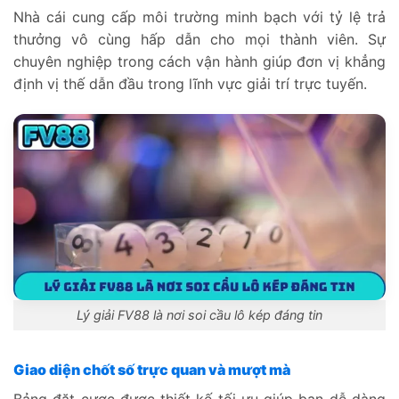
Nhà cái cung cấp môi trường minh bạch với tỷ lệ trả
thưởng vô cùng hấp dẫn cho mọi thành viên. Sự
chuyên nghiệp trong cách vận hành giúp đơn vị khẳng
định vị thế dẫn đầu trong lĩnh vực giải trí trực tuyến.
Lý giải FV88 là nơi soi cầu lô kép đáng tin
Giao diện chốt số trực quan và mượt mà