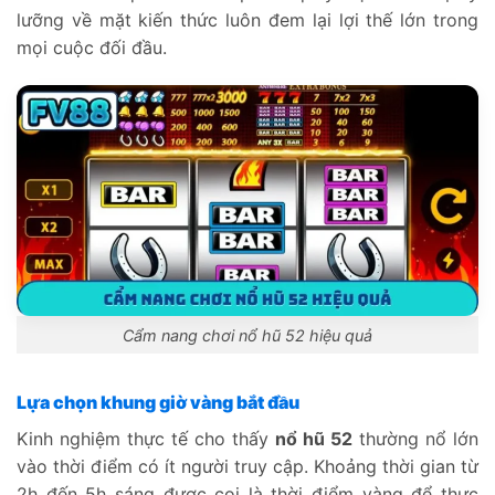
lưỡng về mặt kiến thức luôn đem lại lợi thế lớn trong
mọi cuộc đối đầu.
Cẩm nang chơi nổ hũ 52 hiệu quả
Lựa chọn khung giờ vàng bắt đầu
Kinh nghiệm thực tế cho thấy
nổ hũ 52
thường nổ lớn
vào thời điểm có ít người truy cập. Khoảng thời gian từ
2h đến 5h sáng được coi là thời điểm vàng để thực