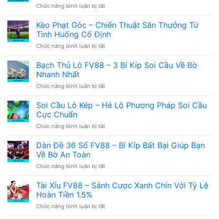
Nhận
Biển
ở
Chức năng bình luận bị tắt
Gì?
Lộc
Soi
Mẹo
Trời
Kèo
Kèo Phạt Góc – Chiến Thuật Săn Thưởng Từ
Dự
Cho
Bóng
Đoán
Tình Huống Cố Định
Tân
Đá
Thẻ
Thủ
ở
Chức năng bình luận bị tắt
Hôm
Vàng,
Kèo
Nay
Thẻ
Phạt
Bạch Thủ Lô FV88 – 3 Bí Kíp Soi Cầu Về Bờ
–
Đỏ
Góc
Nhận
Nhanh Nhất
Chắc
–
Định
Thắng
ở
Chức năng bình luận bị tắt
Chiến
Chính
Bạch
Thuật
Xác
Thủ
Soi Cầu Lô Kép – Hé Lộ Phương Pháp Soi Cầu
Săn
Từ
Lô
Thưởng
Cực Chuẩn
Chuyên
FV88
Từ
Gia
ở
Chức năng bình luận bị tắt
–
Tình
Soi
3
Huống
Cầu
Dàn Đề 36 Số FV88 – Bí Kíp Bất Bại Giúp Bạn
Bí
Cố
Lô
Kíp
Về Bờ An Toàn
Định
Kép
Soi
ở
Chức năng bình luận bị tắt
–
Cầu
Dàn
Hé
Về
Đề
Tài Xỉu FV88 – Sảnh Cược Xanh Chín Với Tỷ Lệ
Lộ
Bờ
36
Phương
Hoàn Tiền 1.5%
Nhanh
Số
Pháp
Nhất
ở
Chức năng bình luận bị tắt
FV88
Soi
Tài
–
Cầu