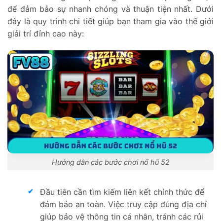
để đảm bảo sự nhanh chóng và thuận tiện nhất. Dưới
đây là quy trình chi tiết giúp bạn tham gia vào thế giới
giải trí đỉnh cao này:
Hướng dẫn các bước chơi nổ hũ 52
Đầu tiên cần tìm kiếm liên kết chính thức để
đảm bảo an toàn. Việc truy cập đúng địa chỉ
giúp bảo vệ thông tin cá nhân, tránh các rủi