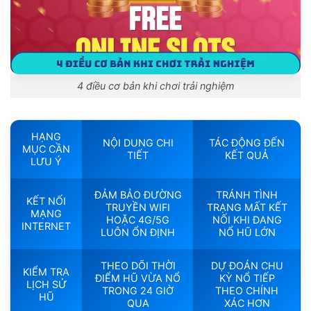
4 điều cơ bản khi chơi trải nghiệm
HẠNG
NỘI DUNG CHI
TÁC ĐỘNG ĐẾN
MỤC CẦN
TIẾT
KẾT QUẢ
LƯU Ý
ĐẢM BẢO ĐƯỜNG
TRÁNH TÌNH
KẾT NỐI
TRUYỀN WIFI
TRẠNG MẤT KẾT
MẠNG
HOẶC 4G/5G
NỐI KHI ĐANG
INTERNET
LUÔN ỔN ĐỊNH
NỔ HŨ LỚN
THEO DÕI THỜI
DỰ ĐOÁN CHU
KIỂM TRA
ĐIỂM HŨ VỪA NỔ
KỲ NỔ TIẾP
LỊCH SỬ
TRONG 24 GIỜ
THEO CHÍNH
HŨ
QUA
XÁC HƠN