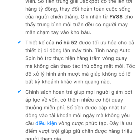
viên. Số tiền trúng giải Jackpot có thể lên tới
hàng tỷ đồng, thay đổi hoàn toàn cuộc sống
của người chiến thắng. Ghi nhận từ
FV88
cho
thấy trung bình mỗi tuần đều có người may
mắn chạm tay vào kho báu.
Thiết kế của
nổ hũ 52
được tối ưu hóa cho cả
thiết bị di động lẫn máy tính. Tính năng Auto
Spin hỗ trợ thực hiện hàng trăm vòng quay
mà không cần thao tác thủ công mệt mỏi. Tốc
độ xử lý hình ảnh mượt mà giúp không bỏ lỡ
bất kỳ khoảnh khắc vinh quang nào.
Chính sách hoàn trả giúp mọi người giảm bớt
áp lực về vốn, có thêm nhiều cơ hội quay
thưởng miễn phí. Số tiền được cập nhật tự
động vào tài khoản mỗi ngày mà không yêu
cầu
điều kiện
vòng cược phức tạp. Đây là ưu
điểm vượt trội giúp giữ chân được hàng triệu
người tham gia.