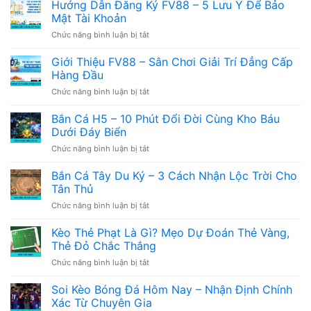
Dẫn
Hướng Dẫn Đăng Ký FV88 – 5 Lưu Ý Để Bảo
3
An
Đăng
Cách
Mật Tài Khoản
Toàn
Nhập
Bảo
ở
Chức năng bình luận bị tắt
FV88
Mật
Hướng
–
Tài
Dẫn
Giới Thiệu FV88 – Sân Chơi Giải Trí Đẳng Cấp
5
Khoản
Đăng
Mẹo
Hàng Đầu
5
Ký
Bảo
Sao
ở
Chức năng bình luận bị tắt
FV88
Mật
Giới
–
Vàng
Thiệu
Bắn Cá H5 – 10 Phút Đổi Đời Cùng Kho Báu
5
Từ
FV88
Lưu
Dưới Đáy Biển
Cao
–
Ý
Thủ
ở
Chức năng bình luận bị tắt
Sân
Để
Bắn
Chơi
Bảo
Cá
Bắn Cá Tây Du Ký – 3 Cách Nhận Lộc Trời Cho
Giải
Mật
H5
Trí
Tân Thủ
Tài
–
Đẳng
Khoản
ở
Chức năng bình luận bị tắt
10
Cấp
Bắn
Phút
Hàng
Cá
Kèo Thẻ Phạt Là Gì? Mẹo Dự Đoán Thẻ Vàng,
Đổi
Đầu
Tây
Đời
Thẻ Đỏ Chắc Thắng
Du
Cùng
ở
Chức năng bình luận bị tắt
Ký
Kho
Kèo
–
Báu
Thẻ
Soi Kèo Bóng Đá Hôm Nay – Nhận Định Chính
3
Dưới
Phạt
Cách
Xác Từ Chuyên Gia
Đáy
Là