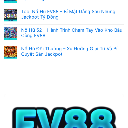
Top
Từ
Không
4
Con
có
Tool Nổ Hũ FV88 – Bí Mật Đằng Sau Những
Tuyệt
Số
bình
luận
Kỹ
Jackpot Tỷ Đồng
0
ở
Săn
Cực
Top
Không
Thưởng
Dễ
5
có
Nổ Hũ 52 – Hành Trình Chạm Tay Vào Kho Báu
Chiến
Đỉnh
bình
Thuật
luận
Cùng FV88
Cao
Bắn
ở
Nhất
Cá
Tool
Không
Đỉnh
Nổ
có
Nổ Hũ Đổi Thưởng – Xu Hướng Giải Trí Và Bí
Cao
Hũ
bình
Làm
FV88
luận
Quyết Săn Jackpot
Chủ
–
ở
Đại
Bí
Nổ
Không
Dương
Mật
Hũ
có
Đằng
52
bình
Sau
–
luận
Những
Hành
ở
Jackpot
Trình
Nổ
Tỷ
Chạm
Hũ
Đồng
Tay
Đổi
Vào
Thưởng
Kho
–
Báu
Xu
Cùng
Hướng
FV88
Giải
Trí
Và
Bí
Quyết
Săn
Jackpot