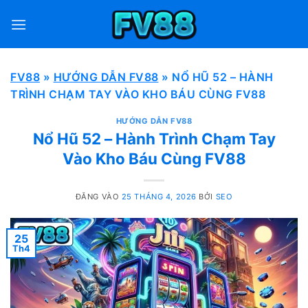
Bỏ
qua
nội
dung
FV88
»
HƯỚNG DẪN FV88
»
NỔ HŨ 52 – HÀNH
TRÌNH CHẠM TAY VÀO KHO BÁU CÙNG FV88
HƯỚNG DẪN FV88
Nổ Hũ 52 – Hành Trình Chạm Tay
Vào Kho Báu Cùng FV88
ĐĂNG VÀO
25 THÁNG 4, 2026
BỞI
SEO
25
Th4