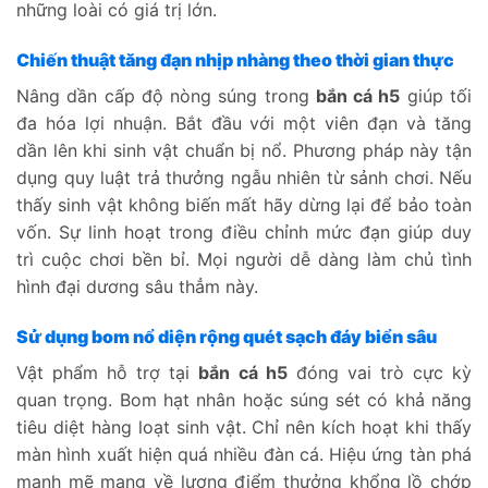
những loài có giá trị lớn.
Chiến thuật tăng đạn nhịp nhàng theo thời gian thực
Nâng dần cấp độ nòng súng trong
bắn cá h5
giúp tối
đa hóa lợi nhuận. Bắt đầu với một viên đạn và tăng
dần lên khi sinh vật chuẩn bị nổ. Phương pháp này tận
dụng quy luật trả thưởng ngẫu nhiên từ sảnh chơi. Nếu
thấy sinh vật không biến mất hãy dừng lại để bảo toàn
vốn. Sự linh hoạt trong điều chỉnh mức đạn giúp duy
trì cuộc chơi bền bỉ. Mọi người dễ dàng làm chủ tình
hình đại dương sâu thẳm này.
Sử dụng bom nổ diện rộng quét sạch đáy biển sâu
Vật phẩm hỗ trợ tại
bắn cá h5
đóng vai trò cực kỳ
quan trọng. Bom hạt nhân hoặc súng sét có khả năng
tiêu diệt hàng loạt sinh vật. Chỉ nên kích hoạt khi thấy
màn hình xuất hiện quá nhiều đàn cá. Hiệu ứng tàn phá
mạnh mẽ mang về lượng điểm thưởng khổng lồ chớp