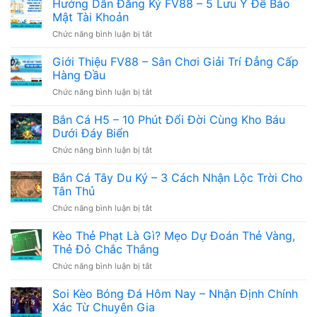
Hướng Dẫn Đăng Ký FV88 – 5 Lưu Ý Để Bảo
3
An
Đăng
Cách
Mật Tài Khoản
Toàn
Nhập
Bảo
ở
Chức năng bình luận bị tắt
FV88
Mật
Hướng
–
Tài
Dẫn
Giới Thiệu FV88 – Sân Chơi Giải Trí Đẳng Cấp
5
Khoản
Đăng
Mẹo
Hàng Đầu
5
Ký
Bảo
Sao
ở
Chức năng bình luận bị tắt
FV88
Mật
Giới
–
Vàng
Thiệu
Bắn Cá H5 – 10 Phút Đổi Đời Cùng Kho Báu
5
Từ
FV88
Lưu
Dưới Đáy Biển
Cao
–
Ý
Thủ
ở
Chức năng bình luận bị tắt
Sân
Để
Bắn
Chơi
Bảo
Cá
Bắn Cá Tây Du Ký – 3 Cách Nhận Lộc Trời Cho
Giải
Mật
H5
Trí
Tân Thủ
Tài
–
Đẳng
Khoản
ở
Chức năng bình luận bị tắt
10
Cấp
Bắn
Phút
Hàng
Cá
Kèo Thẻ Phạt Là Gì? Mẹo Dự Đoán Thẻ Vàng,
Đổi
Đầu
Tây
Đời
Thẻ Đỏ Chắc Thắng
Du
Cùng
ở
Chức năng bình luận bị tắt
Ký
Kho
Kèo
–
Báu
Thẻ
Soi Kèo Bóng Đá Hôm Nay – Nhận Định Chính
3
Dưới
Phạt
Cách
Xác Từ Chuyên Gia
Đáy
Là
Nhận