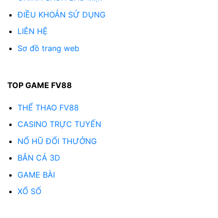
ĐIỀU KHOẢN SỬ DỤNG
LIÊN HỆ
Sơ đồ trang web
TOP GAME FV88
THỂ THAO FV88
CASINO TRỰC TUYẾN
NỔ HŨ ĐỔI THƯỞNG
BẮN CÁ 3D
GAME BÀI
XỔ SỐ