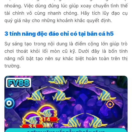
nhoáng. Việc dùng đúng lúc giúp xoay chuyển tình thế
tài chính vô cùng nhanh chóng. Hãy tích lũy đạo cụ
quý giá này cho những khoảnh khắc quyết định.
3 tính năng độc đáo chỉ có tại bắn cá h5
Sự sáng tạo trong nội dung là điểm cộng lớn giúp trò
chơi thoát khỏi lối mòn cũ kỹ. Dưới đây là bốn tính
năng nổi bật tạo nên sự khác biệt hoàn toàn trên thị
trường.