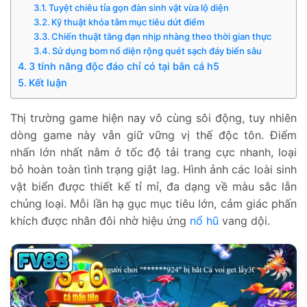
Tuyệt chiêu tỉa gọn đàn sinh vật vừa lộ diện
Kỹ thuật khóa tâm mục tiêu dứt điểm
Chiến thuật tăng đạn nhịp nhàng theo thời gian thực
Sử dụng bom nổ diện rộng quét sạch đáy biển sâu
3 tính năng độc đáo chỉ có tại bắn cá h5
Kết luận
Thị trường game hiện nay vô cùng sôi động, tuy nhiên
dòng game này vẫn giữ vững vị thế độc tôn. Điểm
nhấn lớn nhất nằm ở tốc độ tải trang cực nhanh, loại
bỏ hoàn toàn tình trạng giật lag. Hình ảnh các loài sinh
vật biển được thiết kế tỉ mỉ, đa dạng về màu sắc lẫn
chủng loại. Mỗi lần hạ gục mục tiêu lớn, cảm giác phấn
khích được nhân đôi nhờ hiệu ứng
nổ hũ
vang dội.