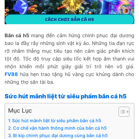
Bắn cá h5
mang đến cảm hứng chinh phục đại dương
bao la đầy rẫy những sinh vật kỳ ảo. Những tia đạn rực
rỡ nhắm thẳng mục tiêu tạo nên cảm giác phấn khích
tột độ. Tốc độ truy cập siêu tốc kết hợp âm thanh vui
nhộn khiến mỗi phút giây giải trí trở nên vô giá.
FV88
hứa hẹn trao tặng hũ vàng cực khủng dành cho
những thợ săn tài ba.
Sức hút mãnh liệt từ siêu phẩm bắn cá h5
Mục Lục
Sức hút mãnh liệt từ siêu phẩm bắn cá h5
Cơ chế vận hành thông minh của bắn cá h5
Bí kíp chinh phục đại dương cùng bắn cá h5