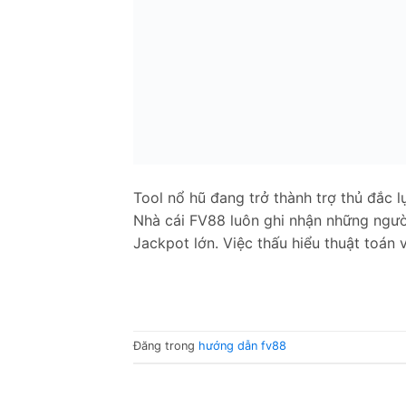
Tool nổ hũ đang trở thành trợ thủ đắc 
Nhà cái FV88 luôn ghi nhận những người
Jackpot lớn. Việc thấu hiểu thuật toán v
Đăng trong
hướng dẫn fv88