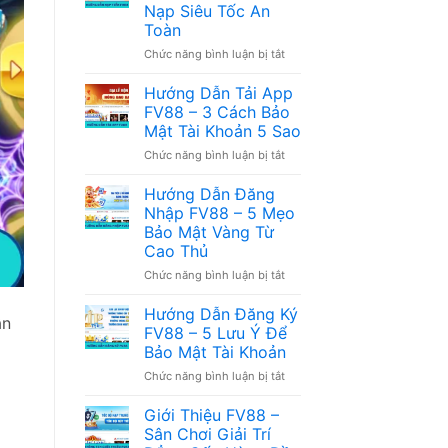
–
Nạp Siêu Tốc An
Hướng
Toàn
Dẫn
Giao
ở
Chức năng bình luận bị tắt
Dịch
Hướng
An
Dẫn
Hướng Dẫn Tải App
Toàn,
Nạp
FV88 – 3 Cách Bảo
Bền
Tiền
Mật Tài Khoản 5 Sao
Vững
FV88
ở
Chức năng bình luận bị tắt
–
Hướng
4
Dẫn
Cách
Hướng Dẫn Đăng
Tải
Nạp
Nhập FV88 – 5 Mẹo
App
Siêu
Bảo Mật Vàng Từ
FV88
Tốc
Cao Thủ
–
An
3
Toàn
ở
Chức năng bình luận bị tắt
Cách
Hướng
Bảo
Dẫn
Hướng Dẫn Đăng Ký
ận
Mật
Đăng
FV88 – 5 Lưu Ý Để
Tài
Nhập
Bảo Mật Tài Khoản
Khoản
FV88
5
ở
Chức năng bình luận bị tắt
–
Sao
Hướng
5
Dẫn
Mẹo
Giới Thiệu FV88 –
Đăng
Bảo
Sân Chơi Giải Trí
Ký
Mật