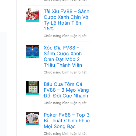
Dàn
Lộ
Nhanh
Đề
Phương
Nhất
Tài Xỉu FV88 – Sảnh
36
Pháp
Cược Xanh Chín Với
Số
Soi
Tỷ Lệ Hoàn Tiền
FV88
Cầu
1.5%
–
Cực
Bí
Chuẩn
ở
Chức năng bình luận bị tắt
Kíp
Tài
Bất
Xỉu
Xóc Đĩa FV88 –
Bại
FV88
Sảnh Cược Xanh
Giúp
–
Chín Đạt Mốc 2
Bạn
Sảnh
Triệu Thành Viên
Về
Cược
Bờ
Xanh
ở
Chức năng bình luận bị tắt
An
Chín
Xóc
Toàn
Với
Đĩa
Bầu Cua Tôm Cá
Tỷ
FV88
FV88 – 3 Mẹo Vàng
Lệ
–
Đổi Đời Cực Nhanh
Hoàn
Sảnh
Tiền
ở
Chức năng bình luận bị tắt
Cược
1.5%
Bầu
Xanh
Cua
Chín
Poker FV88 – Top 3
Tôm
Đạt
Bí Thuật Chinh Phục
Cá
Mốc
Mọi Sòng Bạc
FV88
2
ở
Chức năng bình luận bị tắt
–
Triệu