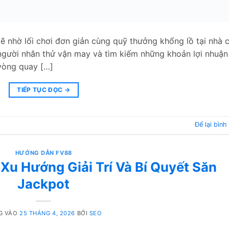
 nhờ lối chơi đơn giản cùng quỹ thưởng khổng lồ tại nhà c
 người nhân thử vận may và tìm kiếm những khoản lợi nhuận
vòng quay […]
TIẾP TỤC ĐỌC
→
Để lại bình
HƯỚNG DẪN FV88
Xu Hướng Giải Trí Và Bí Quyết Săn
Jackpot
G VÀO
25 THÁNG 4, 2026
BỞI
SEO