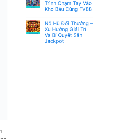
Đỉnh
luận
Trình Chạm Tay Vào
ở
Cao
Kho Báu Cùng FV88
Tool
Làm
Nổ
Chủ
Không
Hũ
Đại
có
FV88
Dương
Nổ Hũ Đổi Thưởng –
bình
–
luận
Xu Hướng Giải Trí
Bí
ở
Mật
Và Bí Quyết Săn
Nổ
Đằng
Hũ
Jackpot
Sau
52
Những
–
Không
Jackpot
Hành
có
Tỷ
Trình
bình
Đồng
Chạm
luận
ở
Tay
Nổ
Vào
Hũ
Kho
Đổi
Báu
Thưởng
Cùng
–
FV88
Xu
Hướng
Giải
Trí
Và
Bí
Quyết
Săn
Jackpot
h
ược