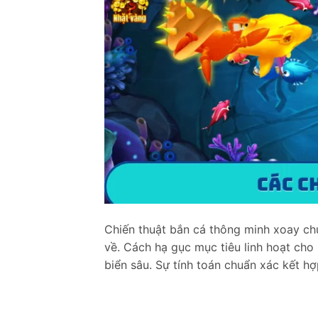
Chiến thuật bắn cá thông minh xoay ch
về. Cách hạ gục mục tiêu linh hoạt ch
biển sâu. Sự tính toán chuẩn xác kết hợ