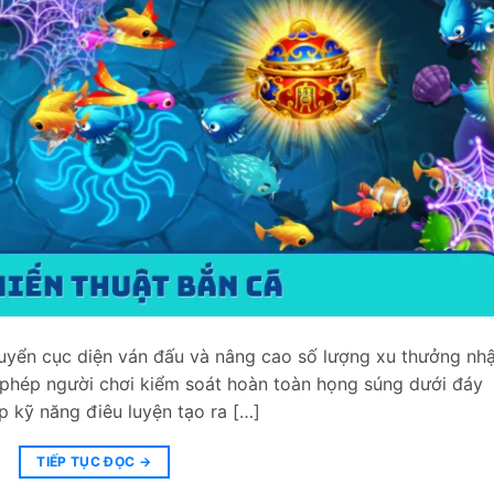
uyển cục diện ván đấu và nâng cao số lượng xu thưởng nh
o phép người chơi kiểm soát hoàn toàn họng súng dưới đáy
p kỹ năng điêu luyện tạo ra […]
TIẾP TỤC ĐỌC
→