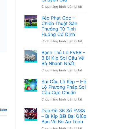
Tân
Mẹo
Thủ
Dự
ở
Chức năng bình luận bị tắt
Đoán
Soi
Thẻ
Kèo
Kèo Phạt Góc –
Vàng,
Bóng
Chiến Thuật Săn
Thẻ
Đá
Thưởng Từ Tình
Đỏ
Hôm
Huống Cố Định
Chắc
Nay
Thắng
–
ở
Chức năng bình luận bị tắt
Nhận
Kèo
Định
Phạt
Bạch Thủ Lô FV88 –
Chính
Góc
3 Bí Kíp Soi Cầu Về
Xác
–
Bờ Nhanh Nhất
Từ
Chiến
Chuyên
ở
Chức năng bình luận bị tắt
Thuật
Gia
Bạch
Săn
Thủ
Thưởng
Soi Cầu Lô Kép – Hé
Lô
Từ
Lộ Phương Pháp Soi
FV88
Tình
Cầu Cực Chuẩn
–
Huống
ở
Chức năng bình luận bị tắt
3
Cố
Soi
Bí
Định
Cầu
Kíp
Dàn Đề 36 Số FV88
 luận
Lô
Soi
– Bí Kíp Bất Bại Giúp
Kép
Cầu
Bạn Về Bờ An Toàn
–
Về
ở
Chức năng bình luận bị tắt
Hé
Bờ