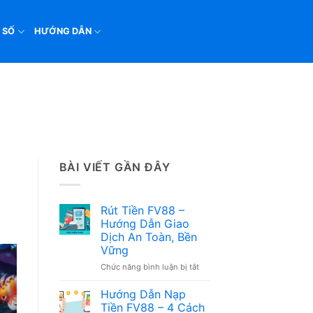
 SỐ
HƯỚNG DẪN
BÀI VIẾT GẦN ĐÂY
Rút Tiền FV88 –
Hướng Dẫn Giao
Dịch An Toàn, Bền
Vững
ở
Chức năng bình luận bị tắt
Rút
Tiền
Hướng Dẫn Nạp
FV88
Tiền FV88 – 4 Cách